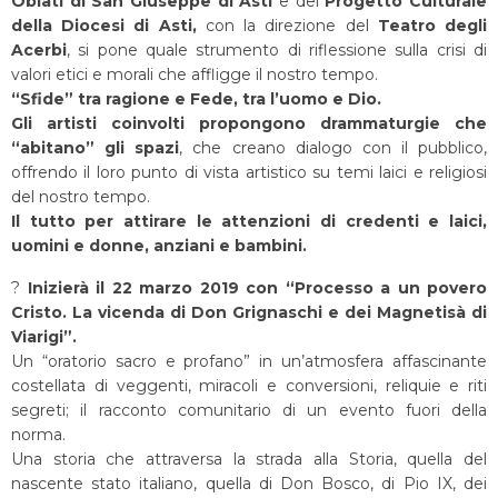
Oblati di San Giuseppe di Asti
e del
Progetto Culturale
della Diocesi di Asti,
con la direzione del
Teatro degli
Acerbi
, si pone quale strumento di riflessione sulla crisi di
valori etici e morali che affligge il nostro tempo.
“Sfide” tra ragione e Fede, tra l’uomo e Dio.
Gli artisti coinvolti propongono drammaturgie che
“abitano” gli spazi
, che creano dialogo con il pubblico,
offrendo il loro punto di vista artistico su temi laici e religiosi
del nostro tempo.
Il tutto per attirare le attenzioni di credenti e laici,
uomini e donne, anziani e bambini.
?
Inizierà il 22 marzo 2019 con “Processo a un povero
Cristo. La vicenda di Don Grignaschi e dei Magnetisà di
Viarigi”.
Un “oratorio sacro e profano” in un’atmosfera affascinante
costellata di veggenti, miracoli e conversioni, reliquie e riti
segreti; il racconto comunitario di un evento fuori della
norma.
Una storia che attraversa la strada alla Storia, quella del
nascente stato italiano, quella di Don Bosco, di Pio IX, dei