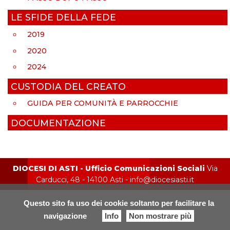
LE SFIDE DELLA FEDE
2019
2020
2024
CUSTODIA DEL CREATO
GUIDA PER COMUNITÀ E PARROCCHIE
DOCUMENTAZIONE
DIOCESI DI ASTI - Ufficio Comunicazioni Sociali
Via
Carducci, 48 - 14100 Asti - info@diocesiasti.it
Questo sito fa uso dei cookie soltanto per facilitare la
navigazione
Info
Non mostrare più