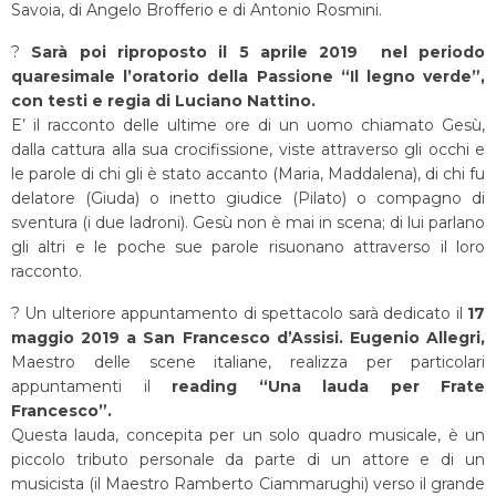
Savoia, di Angelo Brofferio e di Antonio Rosmini.
?
Sarà poi riproposto il 5 aprile 2019 nel periodo
quaresimale l’oratorio della Passione “Il legno verde”,
con testi e regia di Luciano Nattino.
E’ il racconto delle ultime ore di un uomo chiamato Gesù,
dalla cattura alla sua crocifissione, viste attraverso gli occhi e
le parole di chi gli è stato accanto (Maria, Maddalena), di chi fu
delatore (Giuda) o inetto giudice (Pilato) o compagno di
sventura (i due ladroni). Gesù non è mai in scena; di lui parlano
gli altri e le poche sue parole risuonano attraverso il loro
racconto.
? Un ulteriore appuntamento di spettacolo sarà dedicato il
17
maggio 2019 a San Francesco d’Assisi. Eugenio Allegri,
Maestro delle scene italiane, realizza per particolari
appuntamenti il
reading “Una lauda per Frate
Francesco”.
Questa lauda, concepita per un solo quadro musicale, è un
piccolo tributo personale da parte di un attore e di un
musicista (il Maestro Ramberto Ciammarughi) verso il grande