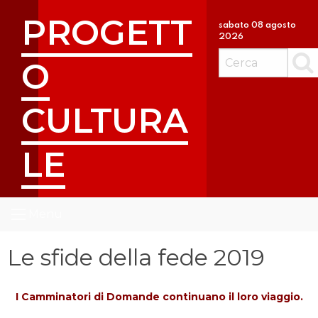
S
PROGETT
k
sabato 08 agosto
2026
i
p
O
Cerc
t
o
CULTURA
c
o
n
LE
t
e
n
t
Menu
Le sfide della fede 2019
I Camminatori di Domande continuano il loro viaggio.