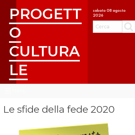
S
PROGETT
k
sabato 08 agosto
2026
i
p
O
Cerc
t
o
CULTURA
c
o
n
LE
t
e
n
t
Menu
Le sfide della fede 2020