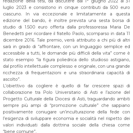
redazione della tesi, da discutere dal 1° giugno 2022 al 31
luglio 2023 e consistono in cinque contributi da 500 euro
ciascuno. In via eccezionale e limitatamente a questa
edizione del bando, è inoltre prevista una sesta borsa di
studio di 1.500 euro offerta dalla professoressa Maria De
Benedetti per ricordare il fratello Paolo, scomparso in data 11
dicembre 2016. Tale premio, verrà attribuito a chi più di altri
sarà in grado di “affrontare, con un linguaggio semplice ed
accessibile a tutti, le domande più difficili della vita” come è
stato esempio “la figura poliedrica dello studioso astigiano,
dal profilo intellettuale complesso e originale, con una grande
ricchezza di frequentazioni e una straordinaria capacità di
ascolto”.
L’obiettivo da cogliere è quello di far crescere spazi di
collaborazione tra Polo Universitario di Asti e l’azione del
Progetto Culturale della Diocesi di Asti, traguardando ambiti
sempre più ampi di “promozione culturale” che sappiano
positivamente coniugare un’inculturazione della fede con
l’esigenza di sviluppare economia e socialità nel rispetto dei
valori individuati dalla dottrina sociale della chiesa come
“bene comune”.