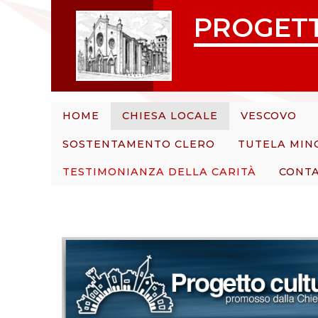
S
PROGET
k
i
p
t
o
c
HOME
CHIESA LOCALE
VESCOVO
o
SOSTENTAMENTO CLERO
TUTELA MIN
n
t
TESTIMONIANZA DELLA CARITÀ
CONTA
e
n
t